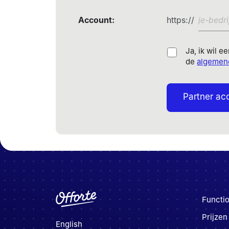
Account
:
https://
Ja, ik wil 
de
algemen
Partner a
Functio
Prijzen
English