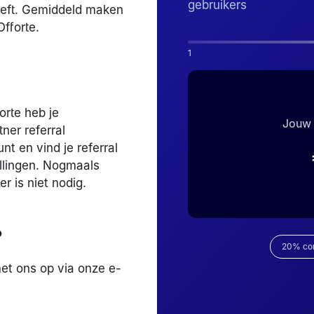
gebruikers
eeft. Gemiddeld maken
fforte.
1
orte heb je
Jouw 
ner referral
t en vind je referral
ellingen. Nogmaals
r is niet nodig.
?
20% com
et ons op via onze e-