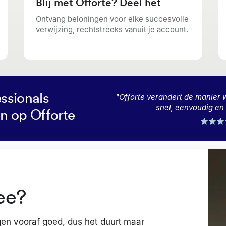
Blij met Offorte? Deel het
Ontvang beloningen voor elke succesvolle
verwijzing, rechtstreeks vanuit je account.
ssionals
"
Offorte verandert de manier 
snel, eenvoudig e
n op Offorte
ee?
gen vooraf goed, dus het duurt maar