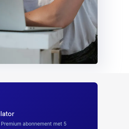
lator
ks Premium abonnement met 5