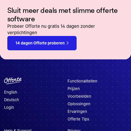
briefing wordt opgezet, is nog in ontwikkeling. De lat om het
Sluit meer deals met slimme offerte
live te zetten ligt hoog, want een offerte moet klinken als jou
en niet als een chatbot.
software
Probeer Offorte nu gratis 14 dagen zonder
verplichtingen
14 dagen Offorte proberen
Functionaliteiten
Prijzen
English
Voorbeelden
Deutsch
Oplossingen
Login
Ervaringen
Offerte Tips
Help & Support
Privacy