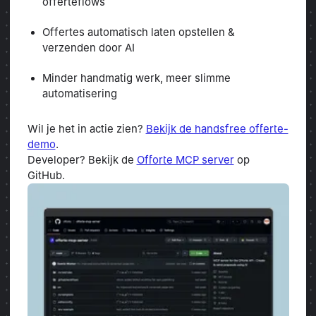
offerteflows
Offertes automatisch laten opstellen &
verzenden door AI
Minder handmatig werk, meer slimme
automatisering
Wil je het in actie zien?
Bekijk de handsfree offerte-
demo
.
Developer? Bekijk de
Offorte MCP server
op
GitHub.