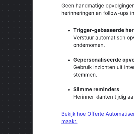
Geen handmatige opvolgingen
herinneringen en follow-ups in 
Trigger-gebaseerde her
Verstuur automatisch opv
ondernomen.
Gepersonaliseerde opvo
Gebruik inzichten uit int
stemmen.
Slimme reminders
Herinner klanten tijdig a
Bekijk hoe Offerte Automatiser
maakt.