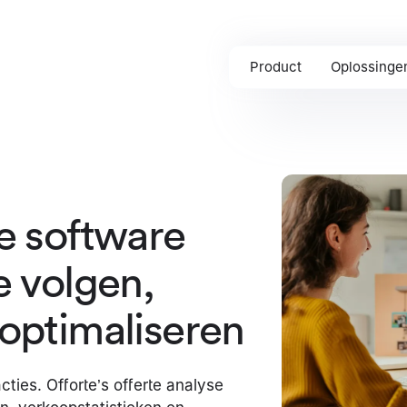
Product
Oplossinge
e software
e volgen,
optimaliseren
ties. Offorte’s offerte analyse