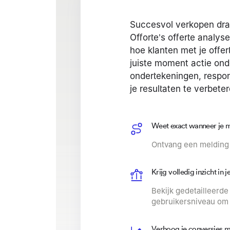
Succesvol verkopen draa
Offorte’s offerte analys
hoe klanten met je offert
juiste moment actie on
ondertekeningen, respo
je resultaten te verbeter
Weet exact wanneer je 
Ontvang een melding b
Krijg volledig inzicht in j
Bekijk gedetailleerd
gebruikersniveau om 
Verhoog je conversies 