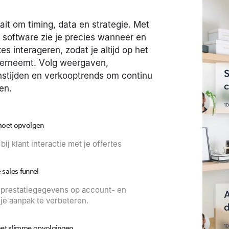
it om timing, data en strategie. Met
e software zie je precies wanneer en
es interageren, zodat je altijd op het
derneemt. Volg weergaven,
nstijden en verkooptrends om continu
en.
moet opvolgen
ij klant interactie met je offertes
e sales funnel
e prestatiegegevens op account- en
je aanpak te verbeteren.
met slimme opvolgingen