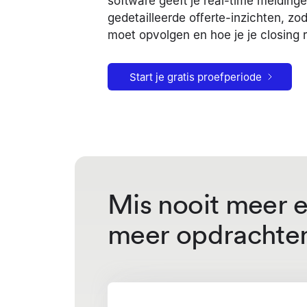
software geeft je real-time melding
gedetailleerde offerte-inzichten, zo
moet opvolgen en hoe je je closing r
Start je gratis proefperiode
Mis nooit meer e
meer opdrachte